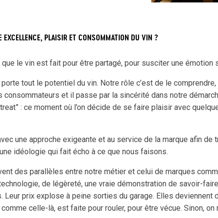
 EXCELLENCE, PLAISIR ET CONSOMMATION DU VIN ?
ue le vin est fait pour être partagé, pour susciter une émotion 
ui porte tout le potentiel du vin. Notre rôle c’est de le comprendre,
 consommateurs et il passe par la sincérité dans notre démarche,
reat” : ce moment où l’on décide de se faire plaisir avec quelque
 avec une approche exigeante et au service de la marque afin de 
 une idéologie qui fait écho à ce que nous faisons.
uvent des parallèles entre notre métier et celui de marques com
chnologie, de légèreté, une vraie démonstration de savoir-faire. 
us. Leur prix explose à peine sorties du garage. Elles deviennent
 comme celle-là, est faite pour rouler, pour être vécue. Sinon, 