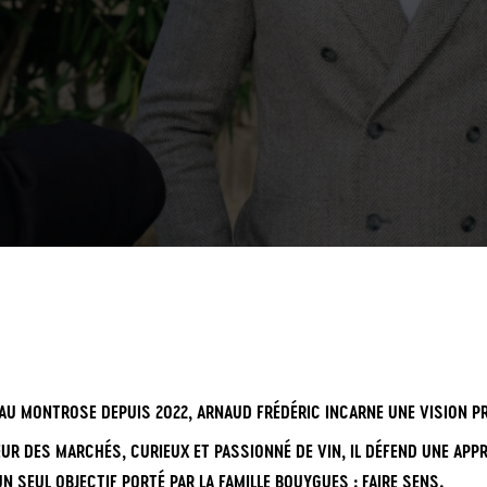
EAU MONTROSE DEPUIS 2022, ARNAUD FRÉDÉRIC INCARNE UNE VISION PR
EUR DES MARCHÉS, CURIEUX ET PASSIONNÉ DE VIN, IL DÉFEND UNE APP
UN SEUL OBJECTIF PORTÉ PAR LA FAMILLE BOUYGUES : FAIRE SENS.